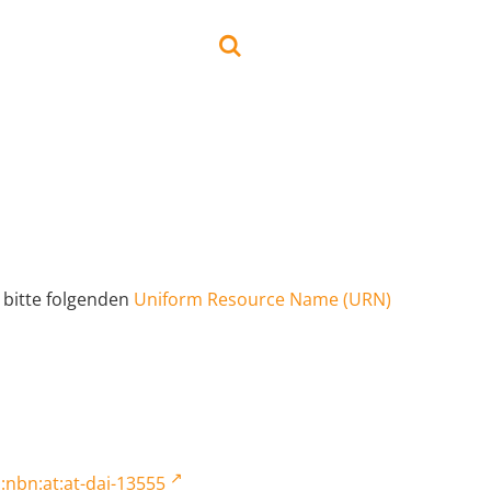
 bitte folgenden
Uniform Resource Name (URN)
:nbn:at:at-dai-13555