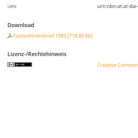
urn:nbn:at:at-da
URN
Download
Fastenhirtenbrief 1989
[
718,80 kb
]
Lizenz-/Rechtehinweis
Creative Commons