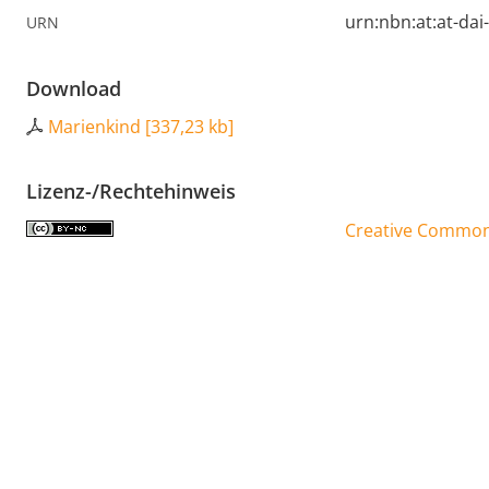
urn:nbn:at:at-da
URN
Download
Marienkind
[
337,23 kb
]
Lizenz-/Rechtehinweis
Creative Commons