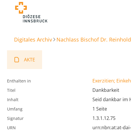
Digitales Archiv
Nachlass Bischof Dr. Reinhold
AKTE
Exerzitien; Einke
Enthalten in
Dankbarkeit
Titel
Seid dankbar im H
Inhalt
1 Seite
Umfang
1.3.1.12.75
Signatur
urn:nbn:at:at-da
URN