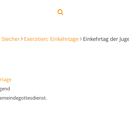
 Stecher
Exerzitien; Einkehrtage
Einkehrtag der Jug
hrtage
ugend
Gemeindegottesdienst.