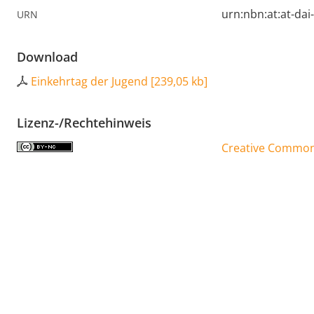
urn:nbn:at:at-da
URN
Download
Einkehrtag der Jugend
[
239,05 kb
]
Lizenz-/Rechtehinweis
Creative Commons