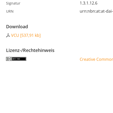
1.3.1.12.6
Signatur
urn:nbn:at:at-da
URN
Download
VCU
[
537,91 kb
]
Lizenz-/Rechtehinweis
Creative Commons