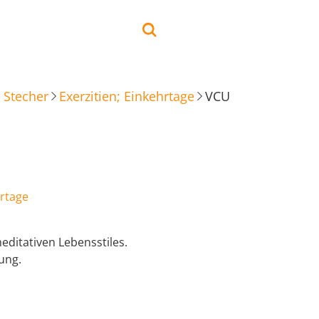
 Stecher
Exerzitien; Einkehrtage
VCU
hrtage
meditativen Lebensstiles.
ung.