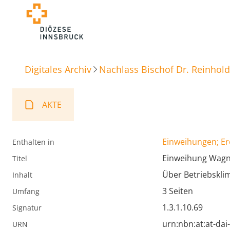
Digitales Archiv
Nachlass Bischof Dr. Reinhold
AKTE
Einweihungen; E
Enthalten in
Einweihung Wagne
Titel
Über Betriebsklim
Inhalt
3 Seiten
Umfang
1.3.1.10.69
Signatur
urn:nbn:at:at-da
URN