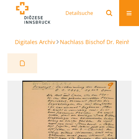
Detailsuche
Digitales Archiv
Nachlass Bischof Dr. Reinhold