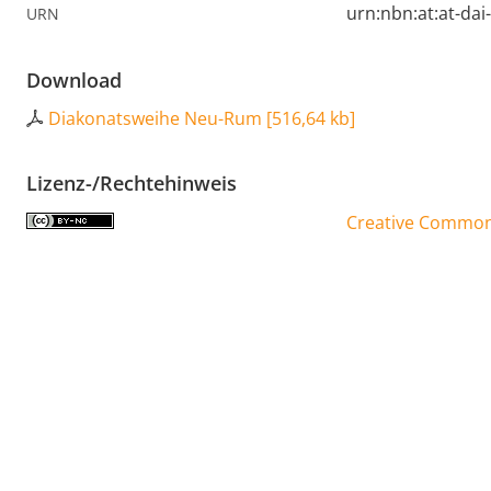
urn:nbn:at:at-da
URN
Download
Diakonatsweihe Neu-Rum
[
516,64 kb
]
Lizenz-/Rechtehinweis
Creative Commons