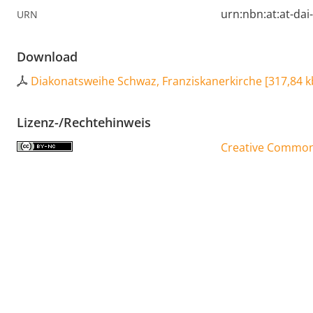
urn:nbn:at:at-da
URN
Download
Diakonatsweihe Schwaz, Franziskanerkirche
[
317,84 k
Lizenz-/Rechtehinweis
Creative Commons