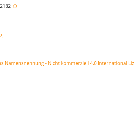
i-2182
b
]
 Namensnennung - Nicht kommerziell 4.0 International Li