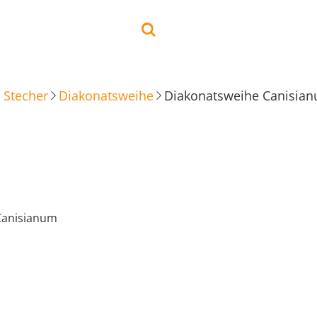
 Stecher
Diakonatsweihe
Diakonatsweihe Canisia
Canisianum