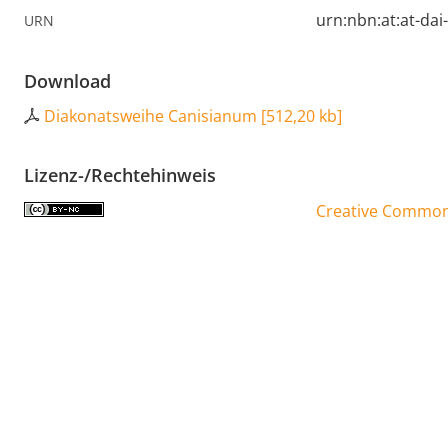
urn:nbn:at:at-da
URN
Download
Diakonatsweihe Canisianum
[
512,20 kb
]
Lizenz-/Rechtehinweis
Creative Commons