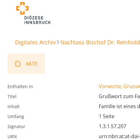
Digitales Archiv
Nachlass Bischof Dr. Reinhold
AKTE
Vorworte; Gruss
Enthalten in
Grußwort zum Fa
Titel
Familie ist eine
Inhalt
1 Seite
Umfang
1.3.1.57.207
Signatur
urn:nbn:at:at-da
URN