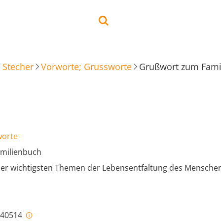
 Stecher
Vorworte; Grussworte
Grußwort zum Fami
worte
milienbuch
s der wichtigsten Themen der Lebensentfaltung des Mensche
i-40514