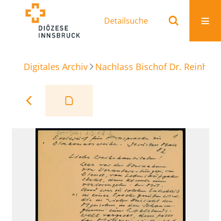
Detailsuche
Digitales Archiv
Nachlass Bischof Dr. Reinhold