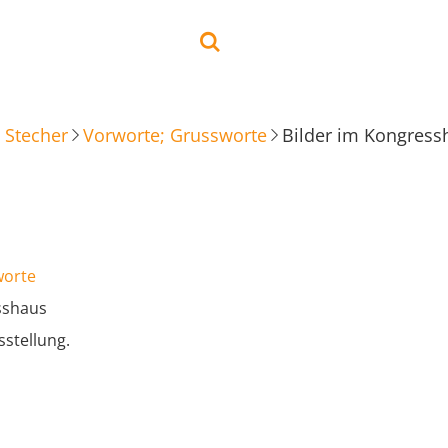
 Stecher
Vorworte; Grussworte
Bilder im Kongress
worte
sshaus
sstellung.