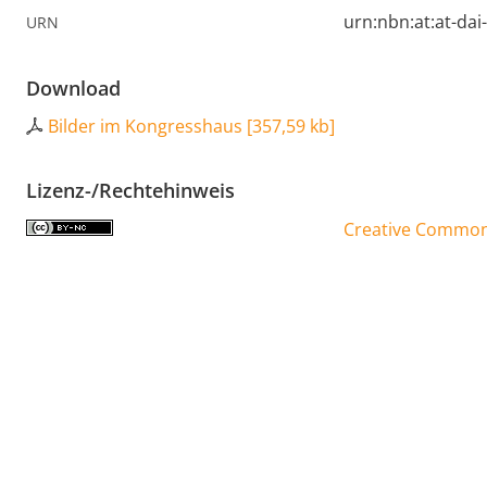
urn:nbn:at:at-da
URN
Download
Bilder im Kongresshaus
[
357,59 kb
]
Lizenz-/Rechtehinweis
Creative Commons