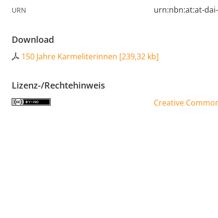
urn:nbn:at:at-da
URN
Download
150 Jahre Karmeliterinnen
[
239,32 kb
]
Lizenz-/Rechtehinweis
Creative Commons