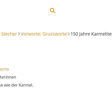
 Stecher
Vorworte; Grussworte
150 Jahre Karmelit
worte
iterinnen
ise wie der Karmel.