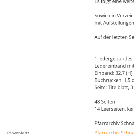
Es folgt eine wei
Sowie ein Verzei
mit Aufstellunge
Auf der letzten S
1 ledergebundes 
Ledereinband mit
Einband: 32,7 (H) 
Buchrücken: 1,5 
Seite: Titelblatt, 
48 Seiten
14 Leerseiten, ke
Pfarrarchiv Schn
Pfarrarchiv Schn
Provenienz