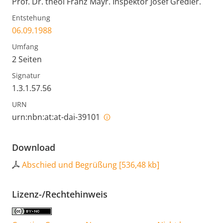
Prof. Dr. theol Franz Mayr. Inspektor Josef Gredler.
Entstehung
06.09.1988
Umfang
2 Seiten
Signatur
1.3.1.57.56
URN
urn:nbn:at:at-dai-39101
Download
Abschied und Begrüßung
[
536,48 kb
]
Lizenz-/Rechtehinweis