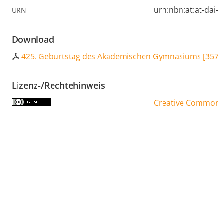
urn:nbn:at:at-da
URN
Download
425. Geburtstag des Akademischen Gymnasiums
[
357
Lizenz-/Rechtehinweis
Creative Commons