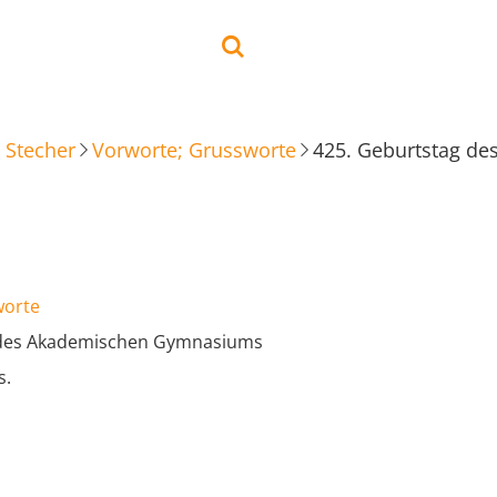
 Stecher
Vorworte; Grussworte
425. Geburtstag d
worte
 des Akademischen Gymnasiums
s.