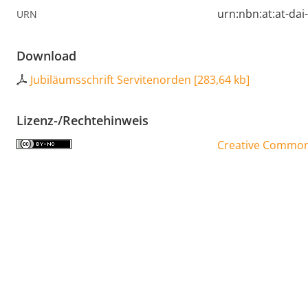
urn:nbn:at:at-da
URN
Download
Jubiläumsschrift Servitenorden
[
283,64 kb
]
Lizenz-/Rechtehinweis
Creative Commons