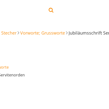
 Stecher
Vorworte; Grussworte
Jubiläumsschrift Se
worte
 Servitenorden