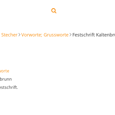
 Stecher
Vorworte; Grussworte
Festschrift Kaltenb
worte
nbrunn
stschrift.