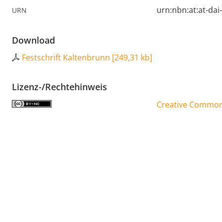
urn:nbn:at:at-da
URN
Download
Festschrift Kaltenbrunn
[
249,31 kb
]
Lizenz-/Rechtehinweis
Creative Commons