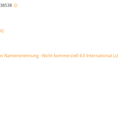
i-38538
kb
]
 Namensnennung - Nicht kommerziell 4.0 International Li