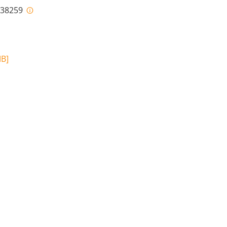
i-38259
MB
]