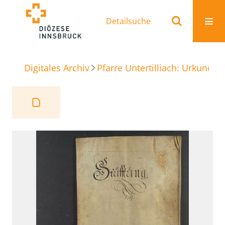
Detailsuche
Digitales Archiv
Pfarre Untertilliach: Urkunden