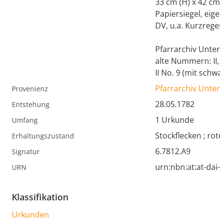
33 cm (H) x 42 cm
Papiersiegel, eig
DV, u.a. Kurzrege
Pfarrarchiv Untert
alte Nummern: II, 
II No. 9 (mit schw
Pfarrarchiv Untert
Provenienz
28.05.1782
Entstehung
1 Urkunde
Umfang
Stockflecken ; rot
Erhaltungszustand
6.7812.A9
Signatur
urn:nbn:at:at-da
URN
Klassifikation
Urkunden