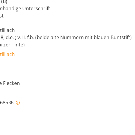
 (B)
enhändige Unterschrift
st
illiach
8, d.e. ; v. II. f.b. (beide alte Nummern mit blauen Buntstift)
arzer Tinte)
illiach
e Flecken
i-68536