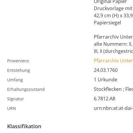
Original Papier
Druckvorlage mit
42,9 cm (H) x 33,9
Papiersiegel
Pfarrarchiv Untert
alte Nummern: II, f
III, II (durchgestr
Pfarrarchiv Untert
Provenienz
24.03.1760
Entstehung
1 Urkunde
Umfang
Stockflecken ; Fl
Erhaltungszustand
6.7812.A8
Signatur
urn:nbn:at:at-da
URN
Klassifikation