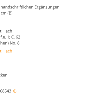
 handschriftlichen Ergänzungen
 cm (B)
illiach
.e. 1; C, 62
ichen) No. 8
illiach
ecken
i-68543