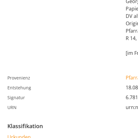
Georg
Papie
DV al
Origi
Pfarr
R 14, 
[im F
Pfarr
Provenienz
18.08
Entstehung
6.781
Signatur
urn:n
URN
Klassifikation
Urkunden