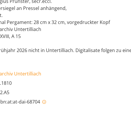
ius Prünster, secr.eccl.
rsiegel an Pressel anhängend,
t.
nal Pergament: 28 cm x 32 cm, vorgedruckter Kopf
archiv Untertilliach
XVIII, A 15
rühjahr 2026 nicht in Untertilliach. Digitalisate folgen zu e
archiv Untertilliach
.1810
2.A5
bn:at:at-dai-68704