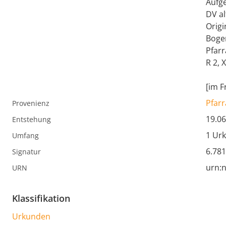
Aufge
DV al
Origi
Boge
Pfarr
R 2, X
[im F
Pfarr
Provenienz
19.06
Entstehung
1 Ur
Umfang
6.781
Signatur
urn:n
URN
Klassifikation
Urkunden