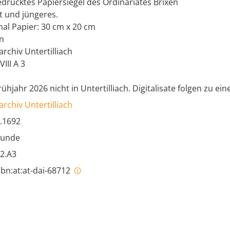
drücktes Papiersiegel des Ordinariates Brixen
t und jüngeres.
nal Papier: 30 cm x 20 cm
n
archiv Untertilliach
VIII A 3
rühjahr 2026 nicht in Untertilliach. Digitalisate folgen zu e
archiv Untertilliach
.1692
kunde
2.A3
bn:at:at-dai-68712