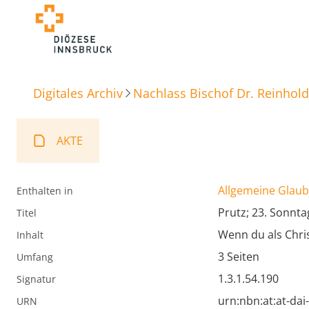
Digitales Archiv
Nachlass Bischof Dr. Reinhold
AKTE
Allgemeine Glaube
Enthalten in
Prutz; 23. Sonnta
Titel
Wenn du als Chris
Inhalt
3 Seiten
Umfang
1.3.1.54.190
Signatur
urn:nbn:at:at-da
URN