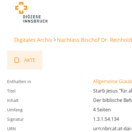
Digitales Archiv
Nachlass Bischof Dr. Reinhold
AKTE
Allgemeine Glaube
Enthalten in
Starb Jesus "für a
Titel
Der biblische Be
Inhalt
4 Seiten
Umfang
1.3.1.54.134
Signatur
urn:nbn:at:at-da
URN