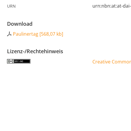
urn:nbn:at:at-da
URN
Download
Paulinertag
[
568,07 kb
]
Lizenz-/Rechtehinweis
Creative Commons