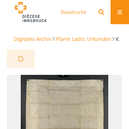
Detailsuche
Digitales Archiv
Pfarre Ladis: Urkunden
Vertrag