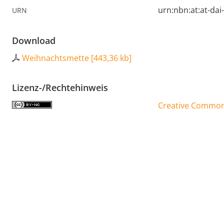
urn:nbn:at:at-da
URN
Download
Weihnachtsmette
[
443,36 kb
]
Lizenz-/Rechtehinweis
Creative Commons