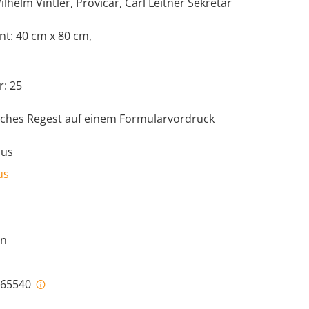
lhelm Vintler, Provicar, Carl Leitner Sekretär
nt: 40 cm x 80 cm,
: 25
risches Regest auf einem Formularvordruck
aus
us
en
i-65540