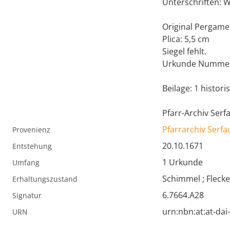
Unterschriften: Wi
Original Pergame
Plica: 5,5 cm
Siegel fehlt.
Urkunde Nummer
Beilage: 1 histo
Pfarr-Archiv Serf
Pfarrarchiv Serfa
Provenienz
20.10.1671
Entstehung
1 Urkunde
Umfang
Schimmel ; Fleck
Erhaltungszustand
6.7664.A28
Signatur
urn:nbn:at:at-da
URN