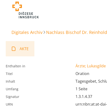
Digitales Archiv
Nachlass Bischof Dr. Reinhold
AKTE
Ärzte; Lukasgilde
Enthalten in
Oration
Titel
Tagesgebet, Schl
Inhalt
1 Seite
Umfang
1.3.1.4.37
Signatur
urn:nbn:at:at-da
URN