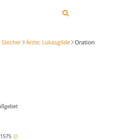
 Stecher
Ärzte; Lukasgilde
Oration
ußgebet
i-1575