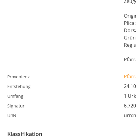
Zeug
Origi
Plica
Dors
Grüne
Regis
Pfarr
Pfar
Provenienz
24.10
Entstehung
1 Ur
Umfang
6.72
Signatur
urn:n
URN
Klassifikation