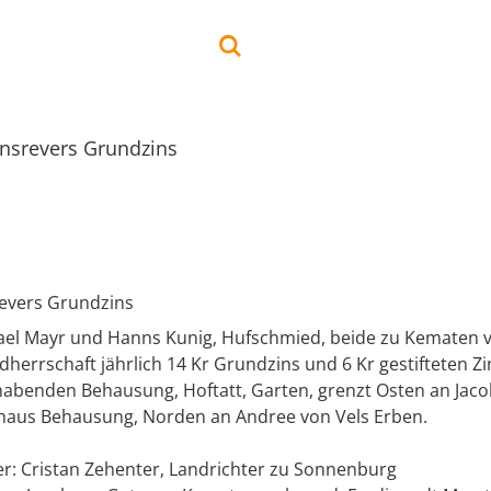
insrevers Grundzins
revers Grundzins
el Mayr und Hanns Kunig, Hufschmied, beide zu Kematen verp
herrschaft jährlich 14 Kr Grundzins und 6 Kr gestifteten Zin
habenden Behausung, Hoftatt, Garten, grenzt Osten an Jac
haus Behausung, Norden an Andree von Vels Erben.
er: Cristan Zehenter, Landrichter zu Sonnenburg