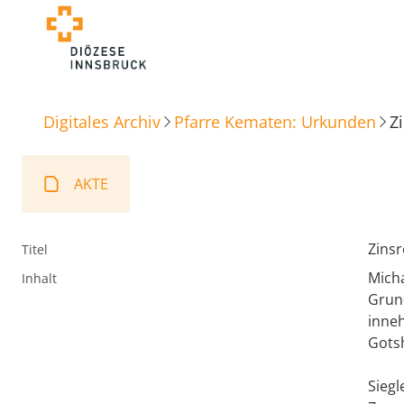
Digitales Archiv
Pfarre Kematen: Urkunden
Z
AKTE
Zins
Titel
Micha
Inhalt
Grund
inne
Gots
Siegl