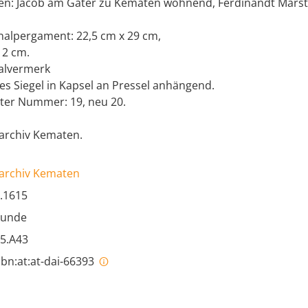
en: Jacob am Gater zu Kematen wohnend, Ferdinandt Marsta
nalpergament: 22,5 cm x 29 cm,
: 2 cm.
alvermerk
s Siegel in Kapsel an Pressel anhängend.
ter Nummer: 19, neu 20.
archiv Kematen.
rarchiv Kematen
.1615
kunde
05.A43
bn:at:at-dai-66393