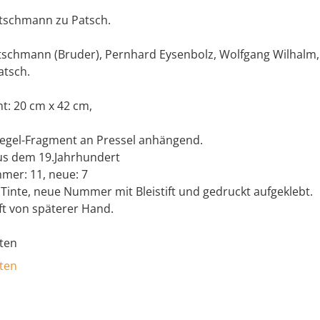
utschmann zu Patsch.
ütschmann (Bruder), Pernhard Eysenbolz, Wolfgang Wilhalm,
atsch.
t: 20 cm x 42 cm,
egel-Fragment an Pressel anhängend.
us dem 19.Jahrhundert
mer: 11, neue: 7
Tinte, neue Nummer mit Bleistift und gedruckt aufgeklebt.
ft von späterer Hand.
ten
ten