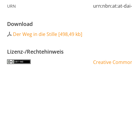
urn:nbn:at:at-da
URN
Download
Der Weg in die Stille
[
498,49 kb
]
Lizenz-/Rechtehinweis
Creative Commons