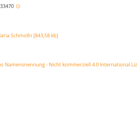
i-33470
 Maria Schmolln
[
843,58 kb
]
 Namensnennung - Nicht kommerziell 4.0 International Li