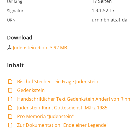
17 Seiten
Umfang
1.3.1.52.17
Signatur
urn:nbn:at:at-da
URN
Download
Judenstein-Rinn
[
3,92 MB
]
Inhalt
Bischof Stecher: Die Frage Judenstein
Gedenkstein
Handschriftlicher Text Gedenkstein Anderl von Rin
Judenstein-Rinn, Gottesdienst, März 1985
Pro Memoria "Judenstein"
Zur Dokumentation "Ende einer Legende"