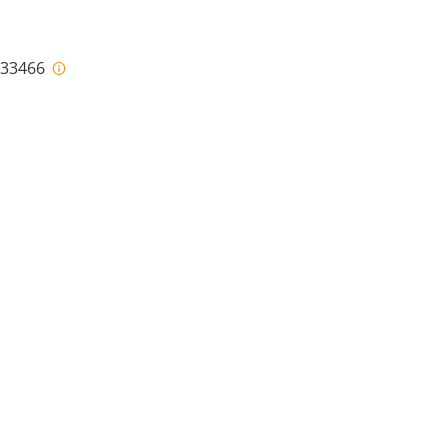
i-33466
n