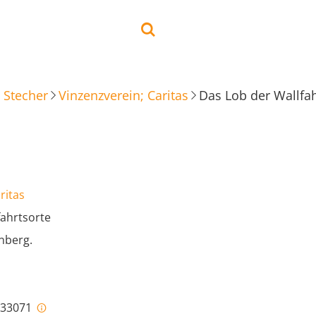
 Stecher
Vinzenzverein; Caritas
Das Lob der Wallfah
ritas
fahrtsorte
nberg.
i-33071