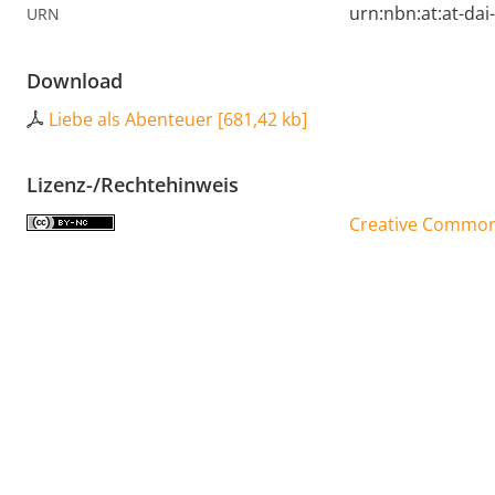
urn:nbn:at:at-da
URN
Download
Liebe als Abenteuer
[
681,42 kb
]
Lizenz-/Rechtehinweis
Creative Commons