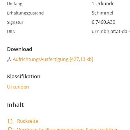
1 Urkunde
Umfang
Schimmel
Erhaltungszustand
6.7460.A30
Signatur
urn:nbn:at:at-da
URN
Download
Aufrichtung/Ausfertigung
[
427,13 kb
]
Klassifikation
Urkunden
Inhalt
Rückseite
Vorderseite, Plica geschlossen, Siegel sichtbar