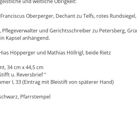
istliche und weltliche Obrigkeit:
l. Franciscus Oberperger, Dechant zu Telfs, rotes Rundsiegel,
, Pflegeverwalter und Gerichtsschreiber zu Petersberg, Gr
 in Kapsel anhängend.
ias Höpperger und Mathias Höllrigl, beide Rietz
nt, 34 cm x 44,5 cm
tifft u. Reversbrief "
mer I, 33 (Eintrag mit Bleistift von späterer Hand)
schwarz, Pfarrstempel