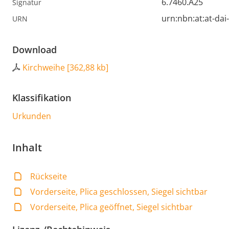
6.7460.A25
Signatur
urn:nbn:at:at-da
URN
Download
Kirchweihe
[
362,88 kb
]
Klassifikation
Urkunden
Inhalt
Rückseite
Vorderseite, Plica geschlossen, Siegel sichtbar
Vorderseite, Plica geöffnet, Siegel sichtbar