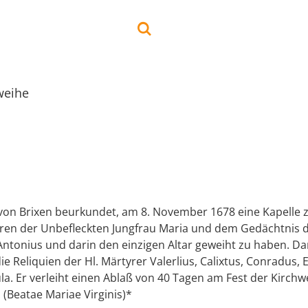
weihe
 von Brixen beurkundet, am 8. November 1678 eine Kapelle z
Ehren der Unbefleckten Jungfrau Maria und dem Gedächtnis d
Antonius und darin den einzigen Altar geweiht zu haben. D
ie Reliquien der Hl. Märtyrer Valerlius, Calixtus, Conradus,
a. Er verleiht einen Ablaß von 40 Tagen am Fest der Kirchw
. (Beatae Mariae Virginis)*