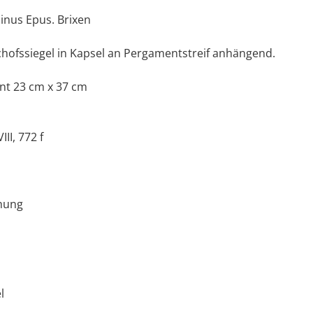
linus Epus. Brixen
chofssiegel in Kapsel an Pergamentstreif anhängend.
nt 23 cm x 37 cm
II, 772 f
hung
l