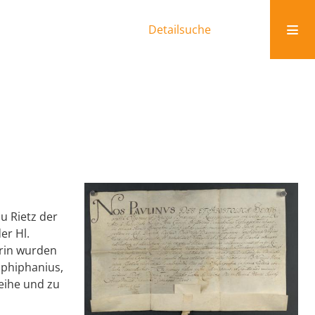
Detailsuche
u Rietz der
er Hl.
arin wurden
 Ephiphanius,
eihe und zu