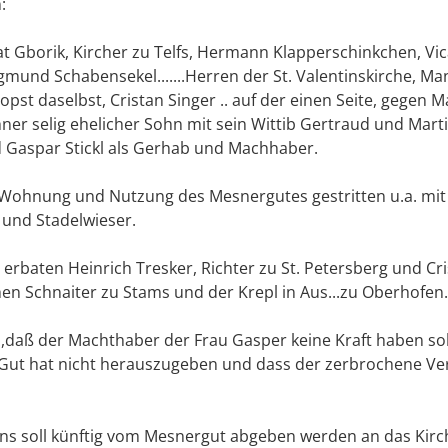
:
at Gborik, Kircher zu Telfs, Hermann Klapperschinkchen, Vic
gmund Schabensekel.......Herren der St. Valentinskirche, Ma
opst daselbst, Cristan Singer .. auf der einen Seite, gegen M
ner selig ehelicher Sohn mit sein Wittib Gertraud und Mar
d Gaspar Stickl als Gerhab und Machhaber.
Wohnung und Nutzung des Mesnergutes gestritten u.a. mit
und Stadelwieser.
 erbaten Heinrich Tresker, Richter zu St. Petersberg und Cri
en Schnaiter zu Stams und der Krepl in Aus...zu Oberhofen.
,daß der Machthaber der Frau Gasper keine Kraft haben soll
 Gut hat nicht herauszugeben und dass der zerbrochene Ver
ins soll künftig vom Mesnergut abgeben werden an das Kirc