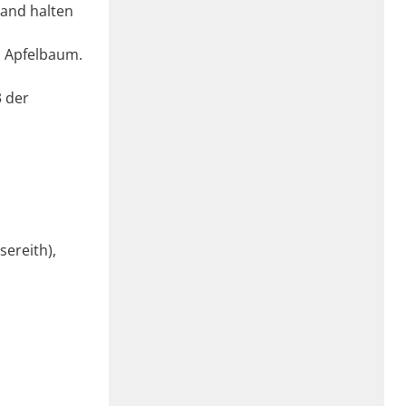
tand halten
1 Apfelbaum.
3 der
sereith),