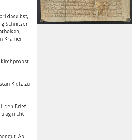
ari daselbst,
ng Schnitzer
atheisen,
tin Kramer
 Kirchpropst
stan Klotz zu
, den Brief
trag nicht
hengut. Ab