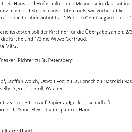
Matheis Haus und Hof erhalten und Mesner sein, das Gut ins
er zinsen und Steuern ausrichten muß, wie vorher üblich.
traud, die bei ihm wohnt hat 1 Beet im Gemüsegarten und 
richtskosten soll der Kirchner für die Übergabe zahlen. 2/
 die Kirche und 1/3 die Witwe Gertraud.
tte März.
Tresker, Richter zu St. Petersberg
f, Steffan Walch, Oswalt Fogl zu St. Lensch zu Nasreid (Nas
selbs Sigmund Stoll, Wagner ...
t: 25 cm x 30 cm auf Papier aufgeklebt, schadhaft
mer: I, 28 mit Bleistift von späterer Hand
n späterer Hand