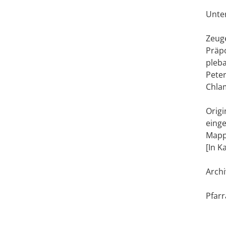
Unter
Zeuge
Präpo
pleba
Peter
Chlam
Origi
einge
Map
[In K
Archi
Pfarr