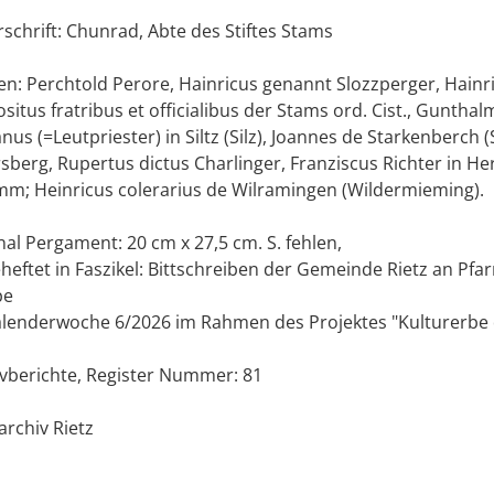
schrift: Chunrad, Abte des Stiftes Stams
n: Perchtold Perore, Hainricus genannt Slozzperger, Hainri
situs fratribus et officialibus der Stams ord. Cist., Gunt
nus (=Leutpriester) in Siltz (Silz), Joannes de Starkenberch
sberg, Rupertus dictus Charlinger, Franziscus Richter in 
m; Heinricus colerarius de Wilramingen (Wildermieming).
nal Pergament: 20 cm x 27,5 cm. S. fehlen,
heftet in Faszikel: Bittschreiben der Gemeinde Rietz an Pfa
pe
alenderwoche 6/2026 im Rahmen des Projektes "Kulturerbe digi
vberichte, Register Nummer: 81
archiv Rietz