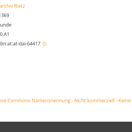
archiv Rietz
1369
kunde
0.A1
bn:at:at-dai-64417
ive Commons Namensnennung - Nicht kommerziell - Keine Be