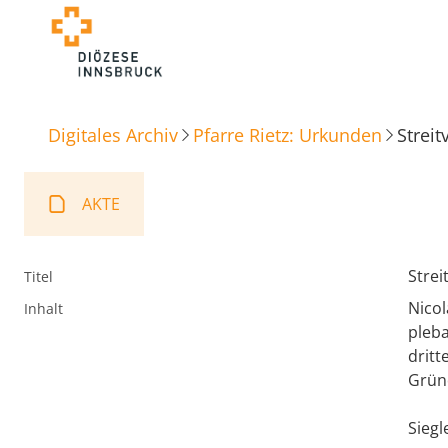
Digitales Archiv
Pfarre Rietz: Urkunden
Streit
AKTE
Strei
Titel
Nicol
Inhalt
pleba
dritt
Gründ
Siegl