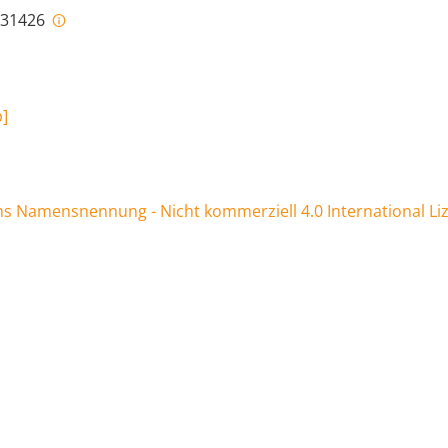
i-31426
b
]
 Namensnennung - Nicht kommerziell 4.0 International Li