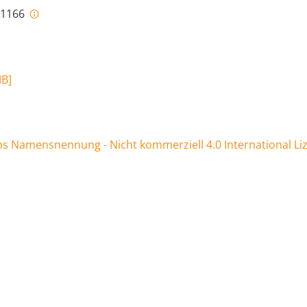
i-1166
MB
]
 Namensnennung - Nicht kommerziell 4.0 International Li