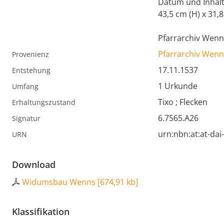
Datum und Inhalt
43,5 cm (H) x 31,8
Pfarrarchiv Wenn
Pfarrarchiv Wenn
Provenienz
17.11.1537
Entstehung
1 Urkunde
Umfang
Tixo ; Flecken
Erhaltungszustand
6.7565.A26
Signatur
urn:nbn:at:at-da
URN
Download
Widumsbau Wenns
[
674,91 kb
]
Klassifikation