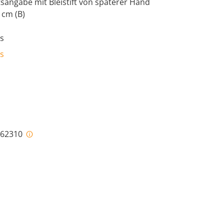
sangabe mit Bleistift von späterer Hand
 cm (B)
s
s
i-62310