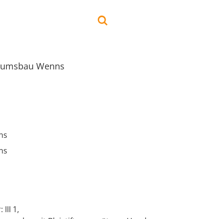
umsbau Wenns
ns
ns
III 1,