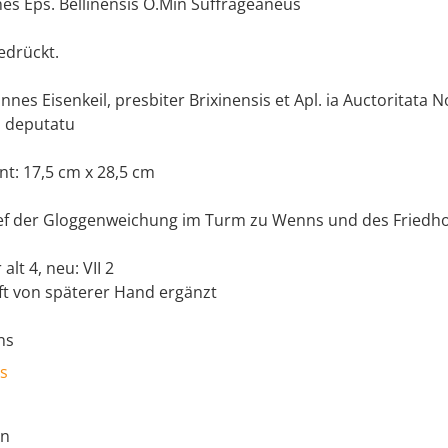
nnes Eps. Bellinensis O.Min Suffrageaneus
edrückt.
nnes Eisenkeil, presbiter Brixinensis et Apl. ia Auctoritata N
ba deputatu
t: 17,5 cm x 28,5 cm
f der Gloggenweichung im Turm zu Wenns und des Friedhof
lt 4, neu: VII 2
ft von späterer Hand ergänzt
ns
s
en