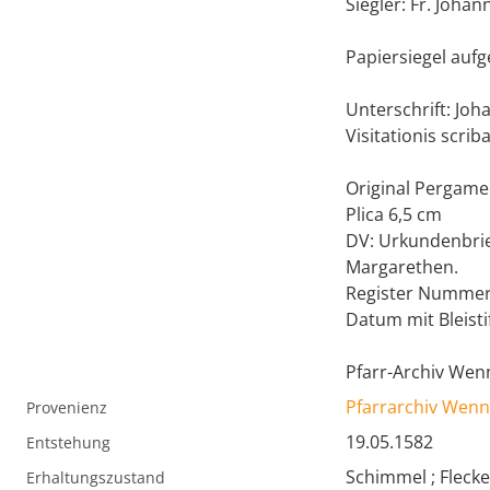
Siegler: Fr. Joha
Papiersiegel aufg
Unterschrift: Joha
Visitationis scri
Original Pergamen
Plica 6,5 cm
DV: Urkundenbrie
Margarethen.
Register Nummer a
Datum mit Bleisti
Pfarr-Archiv Wen
Pfarrarchiv Wenn
Provenienz
19.05.1582
Entstehung
Schimmel ; Fleck
Erhaltungszustand