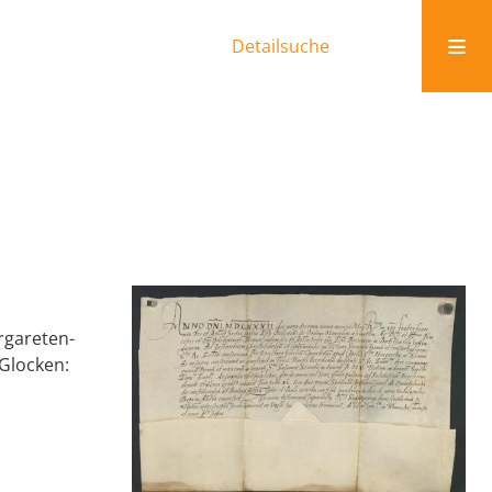
Detailsuche
rgareten-
 Glocken: