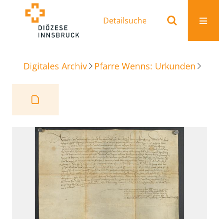
Detailsuche
Digitales Archiv
Pfarre Wenns: Urkunden
Erbschaftsbrief